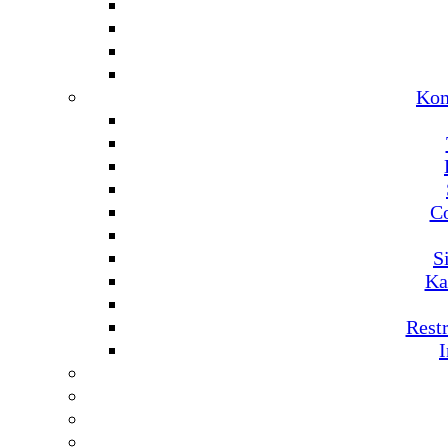
Kom
C
S
Ka
Rest