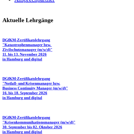
Aktuelle Lehrgänge
DGfKM-Zertifikatslehrgang
"Katastrophenmanager bzw.
Zivilschutzmanager (m/w/d)"
11. bis 13. November 2026
in Hamburg und digital
DGfKM-Zertifikatslehrgang
"Notfall- und Krisenmanager bzw.
Business Continuity Manager (m/w/d)"
16. bis 18. September 2026
in Hamburg und digital
DGfKM-Zertifikatslehrgang
"Krisenkommunikationsmanager (m/w/d)"
30. September bis 02. Oktober 2026
in Hamburg und digital