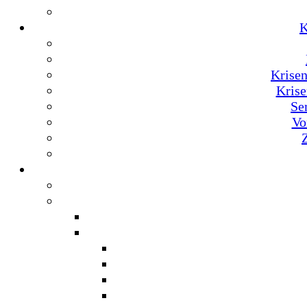
K
Krise
Krise
Se
Vo