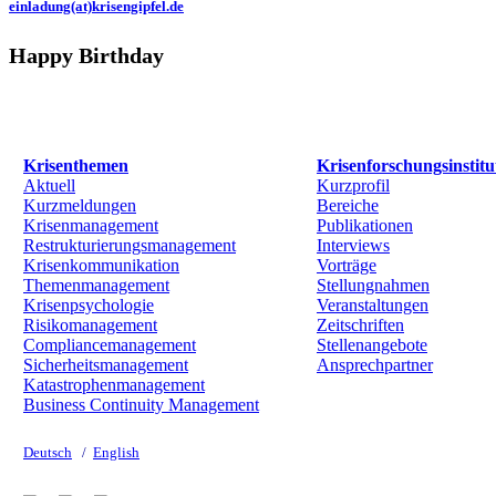
einladung(at)krisengipfel.de
Happy Birthday
Krisenthemen
Krisenforschungsinstitu
Aktuell
Kurzprofil
Kurzmeldungen
Bereiche
Krisenmanagement
Publikationen
Restrukturierungsmanagement
Interviews
Krisenkommunikation
Vorträge
Themenmanagement
Stellungnahmen
Krisenpsychologie
Veranstaltungen
Risikomanagement
Zeitschriften
Compliancemanagement
Stellenangebote
Sicherheitsmanagement
Ansprechpartner
Katastrophenmanagement
Business Continuity Management
Deutsch
/
English