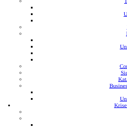
U
Un
Co
Si
Kat
Busine
Un
Krise