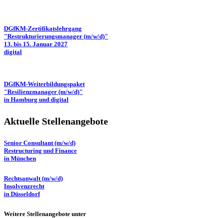
DGfKM-Zertifikatslehrgang
"Restrukturierungsmanager (m/w/d)"
13. bis 15. Januar 2027
digital
DGfKM-Weiterbildungspaket
"Resilienzmanager (m/w/d)"
in Hamburg und digital
Aktuelle Stellenangebote
Senior Consultant (m/w/d)
Restructuring und Finance
in München
Rechtsanwalt (m/w/d)
Insolvenzrecht
in Düsseldorf
Weitere Stellenangebote unter