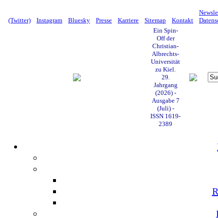
Newsle
(Twitter)
Instagram
Bluesky
Presse
Karriere
Sitemap
Kontakt
Datens
Ein Spin-
Off der
Christian-
Albrechts-
Universität
zu Kiel.
29.
Jahrgang
(2026) -
Ausgabe 7
(Juli) -
ISSN 1619-
2389
R